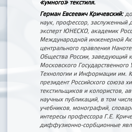
«умного» текстиля.
Герман Евсеевич Кричевский:
до
наук, профессор, заслуженный 
эксперт ЮНЕСКО, академик Рос­с
Международной инженерной Ак
центрального правления Наноте
Общества России, заведующий 
Московс­кого Государственного 
Технологии и Информации им. К.
президент Рос­сийского союза х
текстильщиков и колорис­тов, а
научных публикаций, в том числе
учебников, монографий, словар
интересы профессора Г.Е. Криче
диффузионно-сорбционные явл