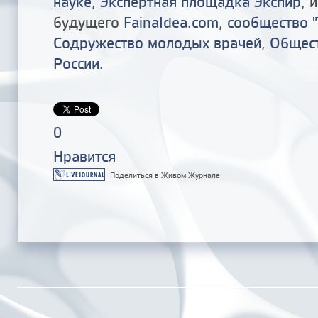
науке
,
Экспертная площадка Экспир
, 
будущего
FainaIdea.com
,
сообщество "
Содружество молодых врачей
,
Общест
России
.
0
Нравится
Поделиться в Живом Журнале