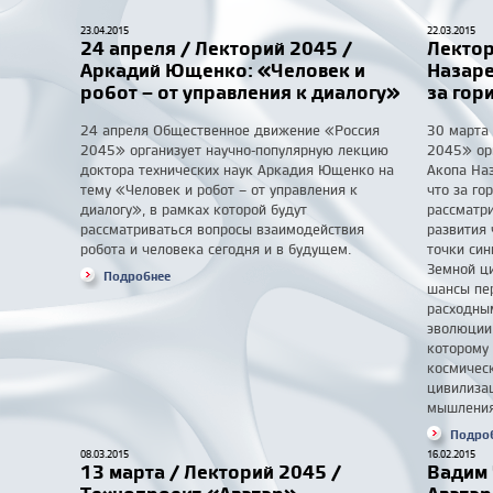
23.04.2015
22.03.2015
24 апреля / Лекторий 2045 /
Лектор
Аркадий Ющенко: «Человек и
Назаре
робот – от управления к диалогу»
за гор
24 апреля Общественное движение «Россия
30 марта
2045» организует научно-популярную лекцию
2045» ор
доктора технических наук Аркадия Ющенко на
Акопа Наз
тему «Человек и робот – от управления к
что за го
диалогу», в рамках которой будут
рассматр
рассматриваться вопросы взаимодействия
развития
робота и человека сегодня и в будущем.
точки син
Земной ц
Подробнее
шансы пер
расходны
эволюции 
которому 
космическ
цивилизац
мышления
Подро
08.03.2015
16.02.2015
13 марта / Лекторий 2045 /
Вадим 