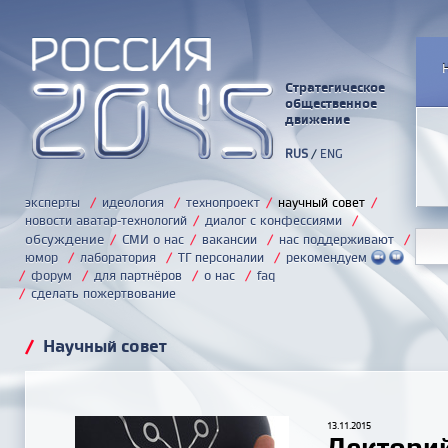
Стратегическое
общественное
движение
RUS
/
ENG
эксперты
/
идеология
/
технопроект
/
научный совет
/
новости аватар-технологий
/
диалог с конфессиями
/
обсуждение
/
СМИ о нас
/
вакансии
/
нас поддерживают
/
юмор
/
лаборатория
/
ТГ персоналии
/
рекомендуем
/
форум
/
для партнёров
/
о нас
/
faq
/
сделать пожертвование
/
Научный совет
13.11.2015
Лекторий