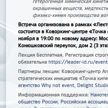
гетерогенная химическая кинет
окрашенных веществ, медтексти
физико-химия производства вол
Встреча организована в рамках «Лек
состоится в Коворкинг-центре «Точка
ноября в 19:00 по новому адресу: Мо
Конюшковский переулок, дом 2 (3 эта
Лекция бесплатная. Регистрация строг
обязательна
https://leader-id.ru/even
Партнеры лекции: Коворкинг-центр Аг
стратегических инициатив «Точка кип
агентство Why not event
,
Delight Studi
Информационная поддержка:
Наноте
общество России
,
Российская ассоциа