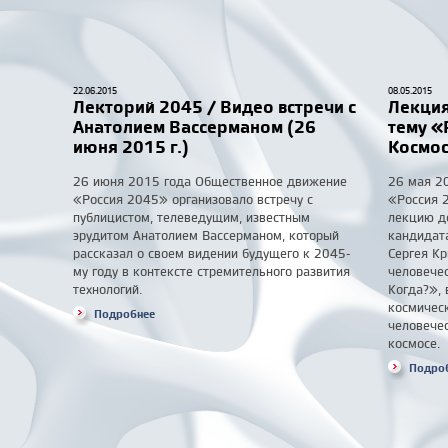
22.06.2015
08.05.2015
Лекторий 2045 / Видео встречи с
Лекция
Анатолием Вассерманом (26
тему «
июня 2015 г.)
Космос
26 июня 2015 года Общественное движение
26 мая 2
«Россия 2045» организовало встречу с
«Россия 
публицистом, телеведущим, известным
лекцию д
эрудитом Анатолием Вассерманом, который
кандидата
рассказал о своем видении будущего к 2045-
Сергея Кр
му году в контексте стремительного развития
человечес
технологий.
Когда?», 
космичес
Подробнее
человечес
космосе.
Подро