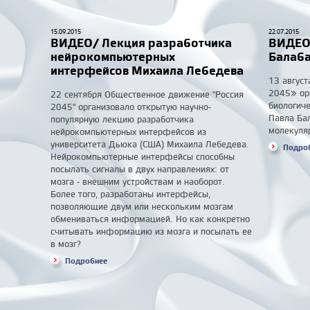
15.09.2015
22.07.2015
ВИДЕО/ Лекция разработчика
ВИДЕО 
нейрокомпьютерных
Балаба
интерфейсов Михаила Лебедева
13 авгус
2045» ор
22 сентября Общественное движение "Россия
биологиче
2045" организовало открытую научно-
Павла Ба
популярную лекцию разработчика
молекуля
нейрокомпьютерных интерфейсов из
университета Дьюка (США) Михаила Лебедева.
Подро
Нейрокомпьютерные интерфейсы способны
посылать сигналы в двух направлениях: от
мозга - внешним устройствам и наоборот.
Более того, разработаны интерфейсы,
позволяющие двум или нескольким мозгам
обмениваться информацией. Но как конкретно
считывать информацию из мозга и посылать ее
в мозг?
Подробнее