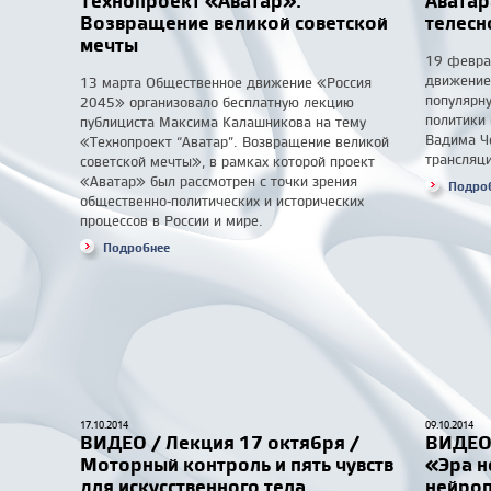
Технопроект «Аватар».
Аватар
Возвращение великой советской
телесн
мечты
19 февра
движение
13 марта Общественное движение «Россия
популярну
2045» организовало бесплатную лекцию
политики
публициста Максима Калашникова на тему
Вадима Ч
«Технопроект “Аватар”. Возвращение великой
трансляци
советской мечты», в рамках которой проект
«Аватар» был рассмотрен с точки зрения
Подро
общественно-политических и исторических
процессов в России и мире.
Подробнее
17.10.2014
09.10.2014
ВИДЕО / Лекция 17 октября /
ВИДЕО 
Моторный контроль и пять чувств
«Эра н
для искусственного тела
нейроп