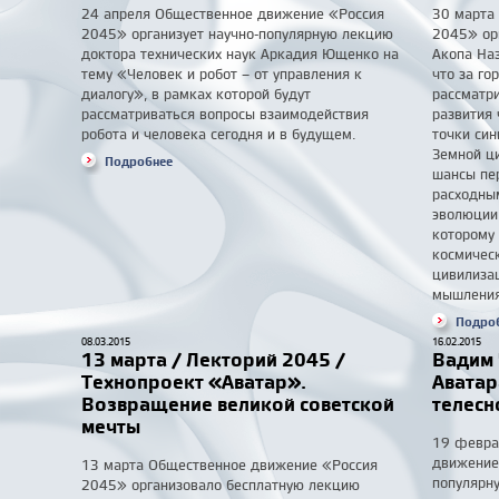
24 апреля Общественное движение «Россия
30 марта
2045» организует научно-популярную лекцию
2045» ор
доктора технических наук Аркадия Ющенко на
Акопа Наз
тему «Человек и робот – от управления к
что за го
диалогу», в рамках которой будут
рассматр
рассматриваться вопросы взаимодействия
развития
робота и человека сегодня и в будущем.
точки син
Земной ц
Подробнее
шансы пер
расходны
эволюции 
которому 
космическ
цивилизац
мышления
Подро
08.03.2015
16.02.2015
13 марта / Лекторий 2045 /
Вадим 
Технопроект «Аватар».
Аватар
Возвращение великой советской
телесн
мечты
19 февра
движение
13 марта Общественное движение «Россия
популярну
2045» организовало бесплатную лекцию