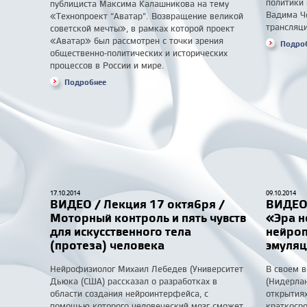
политики
публициста Максима Калашникова на тему
Вадима Ч
«Технопроект “Аватар”. Возвращение великой
трансляци
советской мечты», в рамках которой проект
«Аватар» был рассмотрен с точки зрения
Подро
общественно-политических и исторических
процессов в России и мире.
Подробнее
17.10.2014
09.10.2014
ВИДЕО / Лекция 17 октября /
ВИДЕО 
Моторный контроль и пять чувств
«Эра н
для искусственного тела
нейроп
(протеза) человека
эмуляц
Нейрофизиолог Михаил Лебедев (Университет
В своем в
Дьюка (США) рассказал о разработках в
(Нидерла
области создания нейроинтерфейса, с
открытиях
помощью которого человеческий мозг сможет
краткосро