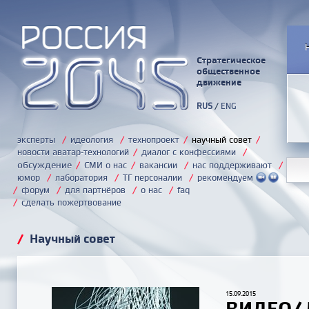
Стратегическое
общественное
движение
RUS
/
ENG
эксперты
/
идеология
/
технопроект
/
научный совет
/
новости аватар-технологий
/
диалог с конфессиями
/
обсуждение
/
СМИ о нас
/
вакансии
/
нас поддерживают
/
юмор
/
лаборатория
/
ТГ персоналии
/
рекомендуем
/
форум
/
для партнёров
/
о нас
/
faq
/
сделать пожертвование
/
Научный совет
15.09.2015
ВИДЕО/ 