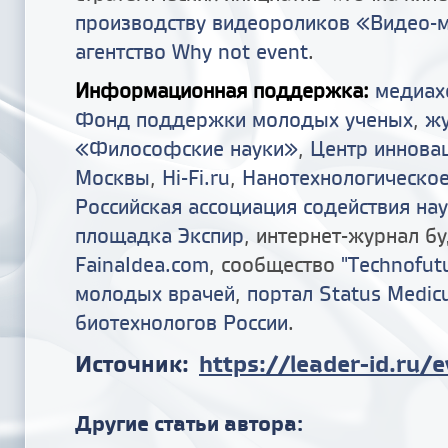
производству видеороликов «Видео-
агентство Why not event
.
Информационная поддержка:
медиах
Фонд поддержки молодых ученых
,
ж
«Философские науки»
,
Центр иннова
Москвы
,
Hi-Fi.ru
,
Нанотехнологическое
Российская ассоциация содействия на
площадка Экспир
, интернет-журнал б
FainaIdea.com
, сообщество
"Technofut
молодых врачей
,
портал Status Medic
биотехнологов России
.
Источник:
https://leader-id.ru/
Другие статьи автора: