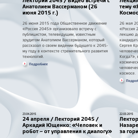
Лекторий 2045 / Видео встречи с
Лекция
Анатолием Вассерманом (26
тему «
июня 2015 г.)
Космос
26 июня 2015 года Общественное движение
26 мая 2
«Россия 2045» организовало встречу с
«Россия 
публицистом, телеведущим, известным
лекцию д
эрудитом Анатолием Вассерманом, который
кандидата
рассказал о своем видении будущего к 2045-
Сергея Кр
му году в контексте стремительного развития
человечес
технологий.
Когда?», 
космичес
Подробнее
человечес
космосе.
Подро
23.04.2015
22.03.2015
24 апреля / Лекторий 2045 /
Лектор
Аркадий Ющенко: «Человек и
Назаре
робот – от управления к диалогу»
за гор