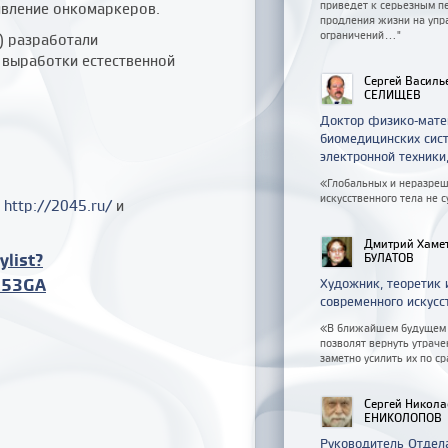
приведет к серьезным п
явление онкомаркеров.
продления жизни на упр
ограничений..."
) разработали
 выработки естественной
Сергей Василь
СЕЛИЩЕВ
Доктор физико-мате
биомедицинских сист
электронной техник
«Глобальных и неразреш
искусственного тела не 
а
http://2045.ru/
и
Дмитрий Хаме
list?
БУЛАТОВ
i53GA
Художник, теоретик 
современного искусс
«В ближайшем будущем 
позволят вернуть утрач
заметно усилить их по с
Сергей Никола
ЕНИКОЛОПОВ
Руководитель Отдел