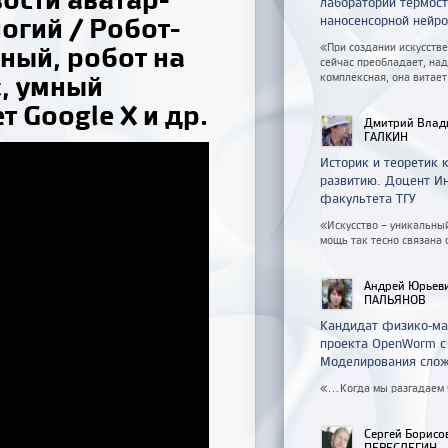
лаборатории термос
огий / Робот-
наносенсорной нейр
ный, робот на
«При создании искусстве
сейчас преобладает, над
, умный
комплексная, она витает
т Google X и др.
Дмитрий Влад
ГАЛКИН
Историк и теоретик к
развитию. Доцент Ин
факультета ТГУ
«Искусство – уникальный
мощь так тесно связана 
Андрей Юрьев
ПАЛЬЯНОВ
Кандидат физико-ма
проекта OpenWorm с 
Моделирования слож
«...Когда мы разгадаем
Сергей Борисо
ПЕРЕСЛЕГИН