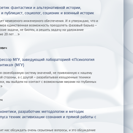
ретик фантастики и альтернативной истории,
 и публицист, социолог, соционик и военный историк
ует немереного инженерного обеспечения. И я утверждаю, что и
о мира единственная возможность преодолеть фазовый барьер –
ские задачи, не биотех, а решить задачу на удержание
е 20 лет...»
ович
офессор МГУ, заведующий лабораторией «Психология
антика» (МГУ)
 своеобразную систему значений, не привязанную к нашему
ой стороны, а с другой – разрабатывая изощренные техники
ики, мы выйдем на контакт с возможными мирами на глубинных
.»
ич
хонетики, разработчик методологии и методик
пуса техник активизации сознания и прямой работы с
вит нас обсуждать очень серьезные вопросы, и это обсуждение