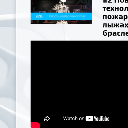
технол
пожар
лыжах
брасле