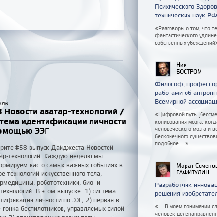
Психического Здоро
технических наук РФ
«Разговоры о том, что т
фантастического удлинен
собственных убеждений
Ник
БОСТРОМ
Философ, профессор
работами об антропн
Всемирной ассоциац
2016
 Новости аватар-технологий /
«Цифровой путь [бессме
стема идентификации личности
копирования мозга, ког
помощью ЭЭГ
человеческого мозга и в
бесконечного существова
подобное...»
рите #58 выпуск Дайджеста Новостей
ар-технологий. Каждую неделю мы
рмируем вас о самых важных событиях в
Марат Семено
ГАФИТУЛИН
е технологий искусственного тела,
рмедицины, робототехники, био- и
Разработчик инновац
технологий. В этом выпуске: 1) система
решения изобретател
тификации личности по ЭЭГ; 2) первая в
«...В моем понимании с
 гонка беспилотников, управляемых силой
человек целенаправленно