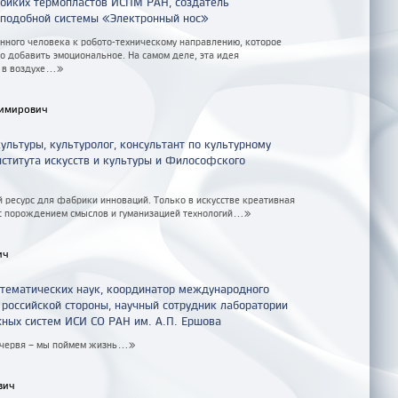
тойких термопластов ИСПМ РАН, создатель
оподобной системы «Электронный нос»
нного человека к робото-техническому направлению, которое
о добавить эмоциональное. На самом деле, эта идея
 в воздухе...»
имирович
ультуры, культуролог, консультант по культурному
ститута искусств и культуры и Философского
 ресурс для фабрики инноваций. Только в искусстве креативная
с порождением смыслов и гуманизацией технологий...»
ич
тематических наук, координатор международного
российской стороны, научный сотрудник лаборатории
ных систем ИСИ СО РАН им. А.П. Ершова
 червя – мы поймем жизнь...»
вич