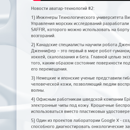
Новости аватар-технологий #2:
1) Инженеры Технологического университета В
Управления морских исследований разработал
SAFFIR, которого можно использовать на борту
возгораний.
2) Канадские специалисты научили робота Джен
Дженнифер – это первый в мире робот-гуманоид
хоккей, скалолазания и бега. Главной целью эк
того, каким образом состояние поверхности по
его перемещения.
3) Немецкие и японские ученые представили гиб
человеческой кожи, позволяющий людям воспр
волны.
4) Офисным работникам шведской компании Epi
электронные чипы под кожу. Крошечные беспро
использоваться вместо пластиковых удостовере
5) Один из проектов лаборатории Google X - со
способного диагностировать онкологические за