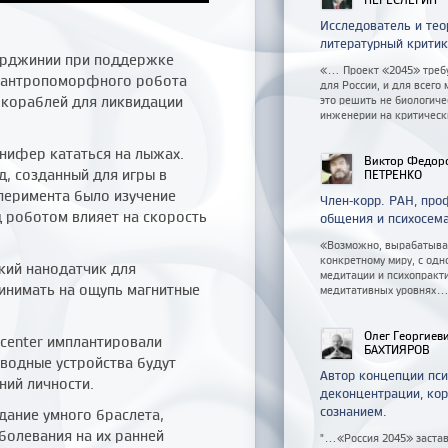
Исследователь и тео
литературный критик
ирджинии при поддержке
«... Проект «2045» треб
и антропоморфного робота
для России, и для всег
 кораблей для ликвидации
это решить не биологиче
инженерии на критически
нифер кататься на лыжах.
Виктор Федор
, созданный для игры в
ПЕТРЕНКО
сперимента было изучение
Член-корр. РАН, пр
д роботом влияет на скорость
общения и психосем
«Возможно, вырабатывая
конкретному миру, с одн
кий нанодатчик для
медитации и психопракт
инимать на ощупь магнитные
медитативных уровнях..
Олег Георгиев
center имплантировали
БАХТИЯРОВ
водные устройства будут
Автор концепции пси
ний личности.
деконцентрации, кор
сознанием.
здание умного браслета,
болевания на их ранней
"...«Россия 2045» заста