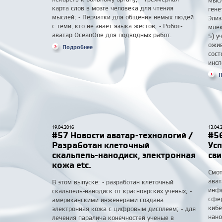
мысл
карта слов в мозге человека для чтения
гене
мыслей; - Перчатки для общения немых людей
Элиз
с теми, кто не знает языка жестов; - Робот-
млек
аватар OceanOne для подводных работ.
5) у
ожив
Подробнее
сост
инсп
П
19.04.2016
13.04.
#57 Новости аватар-технологий /
#56
Разработан клеточный
Ус
скальпель-нанодиск, электронная
сви
кожа etc.
Смот
ават
В этом выпуске: - разработан клеточный
инфо
скальпель-нанодиск от красноярских ученых; -
сфер
американскими инженерами создана
кибе
электронная кожа c цифровым дисплеем; - для
нано
лечения паралича конечностей ученые в