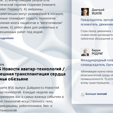
и; 3) впечатляющие результаты
тической терапии старения (помните
абет Пэрриш?); 4) эмбрионы
Дмитрий
ИЦКОВ
опитающих могут развиваться в космосе;
ченые планируют создать технологии
Председатель оргко
ления мозга пациентов в "вегетативном"
основатель движени
оянии; 6) робот-змея для ремонтных и
Страх перед умиранием,
екционных работ под водой.
сковал волю руководите
одробнее
публичное обсуждение и
Барри
РОДРИГ
Международный коор
сопредседатель Орг
2016
 Новости аватар-технологий /
«Инновации нужно напра
пешная трансплантация сердца
неорганической среды о
ньи обезьяне
промышленности. То ест
всему существующему...
рите #56 выпуск Дайджеста Новостей
ар-технологий. Каждую неделю мы
Больше мнений
рмируем вас о самых важных событиях в
е технологий искусственного тела,
рмедицины, робототехники, био- и
технологий.