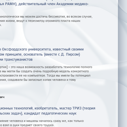
вья РАМН), действительный член Академии медико-
ехнологически мы можем достичь бессмертия, во всяком случае,
ия жизни, ведут к пересмотру огромного пласта наших
».
 Оксфордского университета, известный своими
ом принципе, основатель (вместе с Д. Пирсом)
ии трансгуманистов
ртия] – это наша возможность разработать технологию полного
да мы могли бы создать очень подробную модель конкретного
оспроизвести ее на компьютере. Тогда мы имели бы потенциал
ния, создавали бы запасные копии человека и тому
вич
ионных технологий, изобретатель, мастер ТРИЗ (теория
ьских задач), кандидат педагогических наук
лияние человека и машины началось сразу же, как только
 взял в руки предмет своего труда».