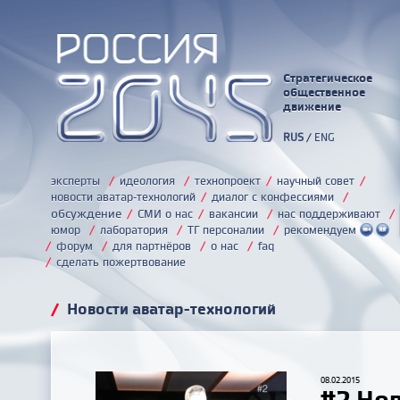
Стратегическое
общественное
движение
RUS
/
ENG
эксперты
/
идеология
/
технопроект
/
научный совет
/
новости аватар-технологий
/
диалог с конфессиями
/
обсуждение
/
СМИ о нас
/
вакансии
/
нас поддерживают
/
юмор
/
лаборатория
/
ТГ персоналии
/
рекомендуем
/
форум
/
для партнёров
/
о нас
/
faq
/
сделать пожертвование
/
Новости аватар-технологий
08.02.2015
#2 Нов