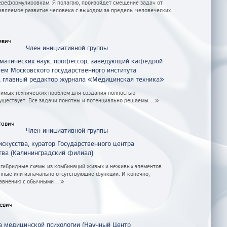
ереформулировкам. Я полагаю, произойдет смещение задач от
авляемое развитие человека с выходом за пределы человеческих
евич
Член инициативной группы
матических наук, профессор, заведующий кафедрой
ем Московского государственного института
и, главный редактор журнала «Медицинская техника»
имых технических проблем для создания полностью
существует. Все задачи понятны и потенциально решаемы...»
тович
Член инициативной группы
искусства, куратор Государственного центра
тва (Калининградский филиал)
гибридные схемы из комбинаций живых и неживых элементов
енные или изначально отсутствующие функции. И конечно,
равнению с обычными...»
евич
а медицинской психологии (Научный Центр