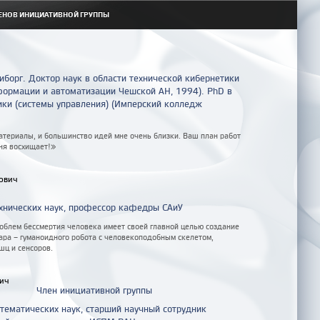
ЕНОВ ИНИЦИАТИВНОЙ ГРУППЫ
иборг. Доктор наук в области технической кибернетики
формации и автоматизации Чешской АН, 1994). PhD в
ики (системы управления) (Имперский колледж
атериалы, и большинство идей мне очень близки. Ваш план работ
ня восхищает!»
ович
хнических наук, профессор кафедры САиУ
облем бессмертия человека имеет своей главной целью создание
ара – гуманоидного робота с человекоподобным скелетом,
шц и сенсоров.
ич
Член инициативной группы
ематических наук, старший научный сотрудник