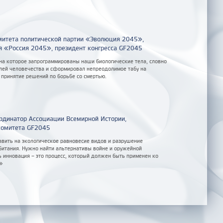
митета политической партии «Эволюция 2045»,
я «Россия 2045», президент конгресса GF2045
 на которое запрограммированы наши биологические тела, словно
лей человечества и сформировал непреодолимое табу на
 принятие решений по борьбе со смертью.
динатор Ассоциации Всемирной Истории,
комитета GF2045
вить на экологическое равновесие видов и разрушение
битания. Нужно найти альтернативы войне и оружейной
ь инновация – это процесс, который должен быть применен ко
»