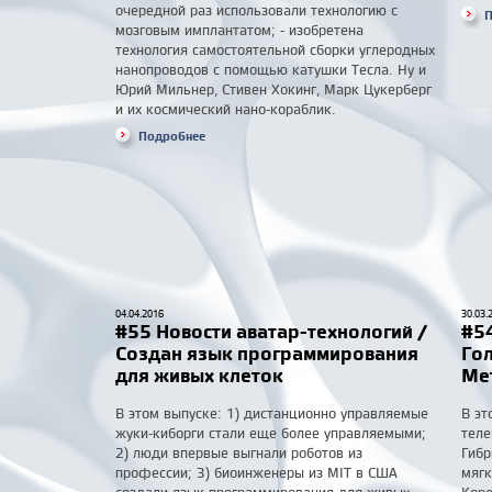
очередной раз использовали технологию с
П
мозговым имплантатом; - изобретена
технология самостоятельной сборки углеродных
нанопроводов с помощью катушки Тесла. Ну и
Юрий Мильнер, Стивен Хокинг, Марк Цукерберг
и их космический нано-кораблик.
Подробнее
04.04.2016
30.03.
#55 Новости аватар-технологий /
#54
Создан язык программирования
Го
для живых клеток
Мет
В этом выпуске: 1) дистанционно управляемые
В эт
жуки-киборги стали еще более управляемыми;
теле
2) люди впервые выгнали роботов из
Гибр
профессии; 3) биоинженеры из MIT в США
мягк