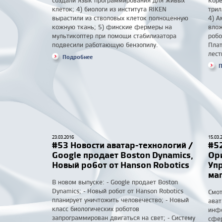
создали язык программирования для живых
Коре
клеток; 4) биологи из института RIKEN
трил
вырастили из стволовых клеток полноценную
4) А
кожную ткань; 5) финские фермеры на
влож
мультикоптер при помощи стабилизатора
робо
подвесили работающую бензопилу.
Плат
лест
Подробнее
П
23.03.2016
15.03.
#53 Новости аватар-технологий /
#52
Google продает Boston Dynamics,
Ор
Новый робот от Hanson Robotics
Уп
ма
В новом выпуске: - Google продает Boston
Dynamics; - Новый робот от Hanson Robotics
Смот
планирует уничтожить человечество; - Новый
ават
класс биологических роботов
инфо
запрограммирован двигаться на свет; - Систему
сфер