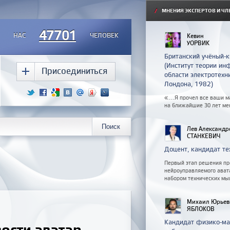
/
МНЕНИЯ ЭКСПЕРТОВ И ЧЛ
47701
НАС
ЧЕЛОВЕК
Кевин
УОРВИК
Британский учёный-к
(Институт теории ин
Присоединиться
области электротехн
Лондона, 1982)
«...Я прочел все ваши м
на ближайшие 30 лет ме
Лев Александр
СТАНКЕВИЧ
Доцент, кандидат те
Первый этап решения пр
нейроуправляемого ават
набором технических мы
Михаил Юрьев
ЯБЛОКОВ
Кандидат физико-мат
ости аватар-