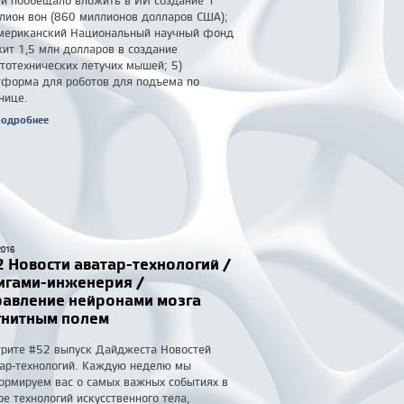
и пообещало вложить в ИИ создание 1
лион вон (860 миллионов долларов США);
мериканский Национальный научный фонд
ит 1,5 млн долларов в создание
тотехнических летучих мышей; 5)
форма для роботов для подъема по
нице.
одробнее
2016
 Новости аватар-технологий /
игами-инженерия /
равление нейронами мозга
гнитным полем
рите #52 выпуск Дайджеста Новостей
ар-технологий. Каждую неделю мы
рмируем вас о самых важных событиях в
е технологий искусственного тела,