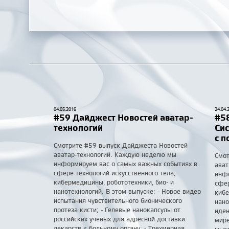
04.05.2016
24.04.
#59 Дайджест Новостей аватар-
#58
технологий
Си
с 
Смотрите #59 выпуск Дайджеста Новостей
аватар-технологий. Каждую неделю мы
Смот
информируем вас о самых важных событиях в
ават
сфере технологий искусственного тела,
инфо
кибермедицины, робототехники, био- и
сфер
нанотехнологий. В этом выпуске: - Новое видео
кибе
испытания чувствительного бионического
нано
протеза кисти; - Гелевые нанокапсулы от
иден
российских ученых для адресной доставки
мире
лекарств к больному органу; - Трехмерная