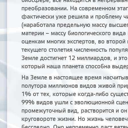
преобразовании. На современном эта
фактически уже решила и проблему ч
(наработала предельную массу высше
материи – массу биологического вида 
оценкам многих экспертов, во второй
текущего столетия численность попул
Земле достигнет 12 миллиардов, и это
который наша планета способна выде
На Земле в настоящее время насчитыв
полутора миллионов видов живой прир
1% от тех, которые когда-либо сущест
99% видов ушли с эволюционной сцен
промежуточный вид, растворится и он
круговороте жизни. Но жизнь человеч
бесследно. Оно непременно даст ветв