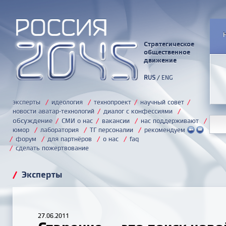
Стратегическое
общественное
движение
RUS
/
ENG
эксперты
/
идеология
/
технопроект
/
научный совет
/
новости аватар-технологий
/
диалог с конфессиями
/
обсуждение
/
СМИ о нас
/
вакансии
/
нас поддерживают
/
юмор
/
лаборатория
/
ТГ персоналии
/
рекомендуем
/
форум
/
для партнёров
/
о нас
/
faq
/
сделать пожертвование
/
Эксперты
27.06.2011