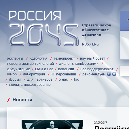
Стратегическое
общественное
движение
RUS
/
ENG
эксперты
/
идеология
/
технопроект
/
научный совет
/
новости аватар-технологий
/
диалог с конфессиями
/
обсуждение
/
СМИ о нас
/
вакансии
/
нас поддерживают
/
юмор
/
лаборатория
/
ТГ персоналии
/
рекомендуем
/
форум
/
для партнёров
/
о нас
/
faq
/
сделать пожертвование
/
Новости
29.09.2017
Российск