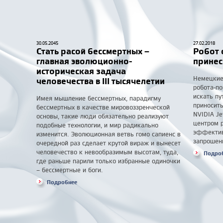
30.05.2045
27.02.2018
Стать расой бессмертных –
Робот 
главная эволюционно-
принес
историческая задача
Немецкие
человечества в III тысячелетии
робота-п
искать пу
Имея мышление бессмертных, парадигму
приносит
бессмертных в качестве мировоззренческой
NVIDIA J
основы, такие люди обязательно реализуют
центром р
подобные технологии, и мир радикально
эффективн
изменится. Эволюционная ветвь гомо сапиенс в
запрошенн
очередной раз сделает крутой вираж и вынесет
человечество к невообразимым высотам, туда,
Подро
где раньше парили только избранные одиночки
– бессмертные и боги.
Подробнее