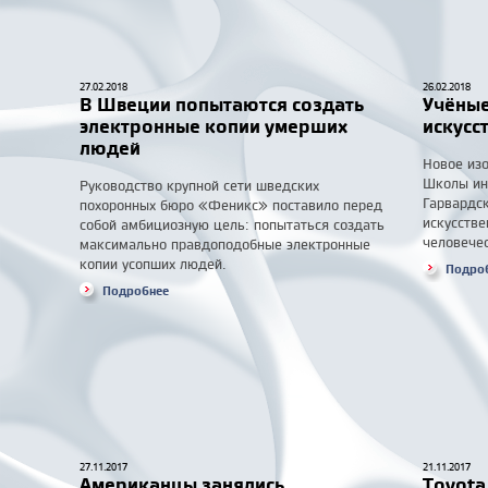
27.02.2018
26.02.2018
В Швеции попытаются создать
Учёные
электронные копии умерших
искусс
людей
Новое изо
Школы ин
Руководство крупной сети шведских
Гарвардс
похоронных бюро «Феникс» поставило перед
искусстве
собой амбициозную цель: попытаться создать
человечес
максимально правдоподобные электронные
копии усопших людей.
Подро
Подробнее
27.11.2017
21.11.2017
Американцы занялись
Toyota