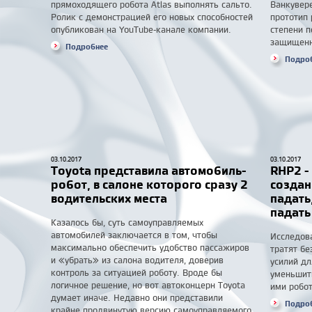
прямоходящего робота Atlas выполнять сальто.
Ванкувер
Ролик с демонстрацией его новых способностей
прототип 
опубликован на YouTube-канале компании.
степени п
защищенны
Подробнее
Подро
03.10.2017
03.10.2017
Toyota представила автомобиль-
RHP2 -
робот, в салоне которого сразу 2
создан
водительских места
падать
падать
Казалось бы, суть самоуправляемых
автомобилей заключается в том, чтобы
Исследов
максимально обеспечить удобство пассажиров
тратят бе
и «убрать» из салона водителя, доверив
усилий дл
контроль за ситуацией роботу. Вроде бы
уменьшит
логичное решение, но вот автоконцерн Toyota
ими робот
думает иначе. Недавно они представили
Подро
крайне продвинутую версию самоуправляемого