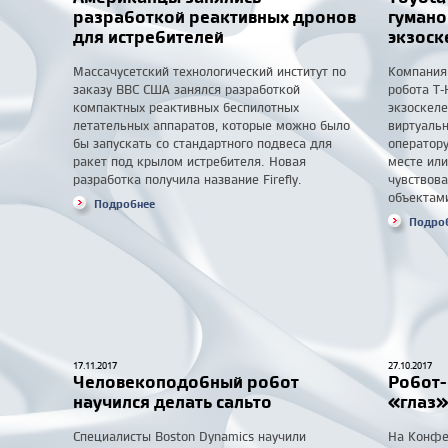
разработкой реактивных дронов
гумано
для истребителей
экзоск
Массачусетский технологический институт по
Компания
заказу ВВС США занялся разработкой
робота T
компактных реактивных беспилотных
экзоскел
летательных аппаратов, которые можно было
виртуальн
бы запускать со стандартного подвеса для
оператор
ракет под крылом истребителя. Новая
месте или
разработка получила название Firefly.
чувствова
объектам
Подробнее
Подро
17.11.2017
27.10.2017
Человекоподобный робот
Робот-
научился делать сальто
«глаз»
Специалисты Boston Dynamics научили
На Конфе