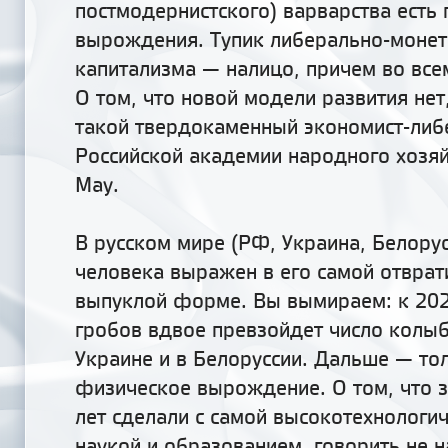
постмодернистского) варварства есть
вырождения. Тупик либерально-монет
капитализма — налицо, причем во вс
О том, что новой модели развития нет
такой твердокаменный экономист-либе
Российской
академии народного хозя
Мау.
В русском мире (РФ, Украина, Белорус
человека выражен в его самой отврат
выпуклой форме. Вы вымираем: к 202
гробов вдвое превзойдет число колыб
Украине и в Белоруссии. Дальше — то
физическое вырождение. О том, что з
лет сделали с самой высокотехнологич
наукой и образованием, говорить не 