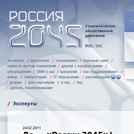
Стратегическое
общественное
движение
RUS
/
ENG
эксперты
/
идеология
/
технопроект
/
научный совет
/
новости аватар-технологий
/
диалог с конфессиями
/
обсуждение
/
СМИ о нас
/
вакансии
/
нас поддерживают
/
юмор
/
лаборатория
/
ТГ персоналии
/
рекомендуем
/
форум
/
для партнёров
/
о нас
/
faq
/
сделать пожертвование
/
Эксперты
24.02.2011