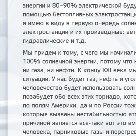
энергии и 80–90% электрической буду
помощью бестопливных электростанц
я имею в виду в первую очередь солн
электростанции и их производные: ве
гидравлические и т.д.
Мы придем к тому, с чего мы начинали
100% солнечной энергии, потому что н
ни газа, ни нефти. К концу XXI века м
ситуации. У нас будет газ, нефть и уго
человечество будет использовать сол
позабудет обо всех этих торнадо, кот
по полям Америки, да и по России тоже
которые вызваны нестабильностью а
причиной является все-таки вот это в
человека, парниковые газы и перегре