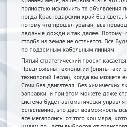
крайней мере, на первом этапе это д
полностью исключить те объявления п
когда Краснодарский край без света, 
потому что прошел ураган, все провод
ледяные дожди и так далее. Потому ч
столба на земле не останется. Все буд
по подземным кабельным линиям.
Пятый стратегический проект касается
Предложены технологии (опять-таки р
технологий Тесла), когда вы можете е
Сочи без двигателя, без химических а
заправки, и при этом можете даже спа
система будет автоматически управля
Естественно, это даст возможность ос
все мегаполисы от того кошмара, кот
имеем по части выбросов от транспор