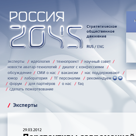
Стратегическое
общественное
движение
RUS
/
ENG
эксперты
/
идеология
/
технопроект
/
научный совет
/
новости аватар-технологий
/
диалог с конфессиями
/
обсуждение
/
СМИ о нас
/
вакансии
/
нас поддерживают
/
юмор
/
лаборатория
/
ТГ персоналии
/
рекомендуем
/
форум
/
для партнёров
/
о нас
/
faq
/
сделать пожертвование
/
Эксперты
29.03.2012