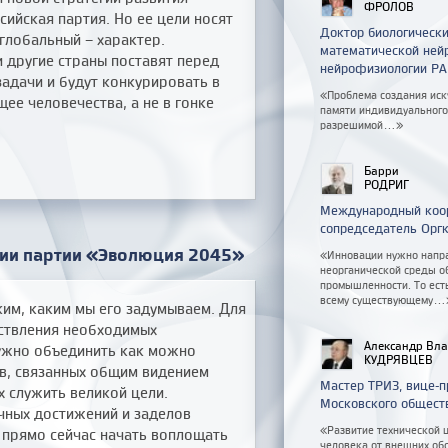
ФРОЛОВ
сийская партия. Но ее цели носят
Доктор биологически
глобальный – характер.
математической нейр
и другие страны поставят перед
нейрофизиологии Р
задачи и будут конкурировать в
«Проблема создания иск
щее человечества, а не в гонке
памяти индивидуального 
разрешимой...»
Барри
РОДРИГ
Международный коор
сопредседатель Орг
гии партии «Эволюция 2045»
«Инновации нужно напра
неорганической среды о
промышленности. То ест
всему существующему...
ким, каким мы его задумываем. Для
ствления необходимых
Александр Вл
ужно объединить как можно
КУДРЯВЦЕВ
в, связанных общим видением
Мастер ТРИЗ, вице-
х служить великой цели.
Московского обществ
чных достижений и заделов
«Развитие технической 
 прямо сейчас начать воплощать
человека от внешних обс