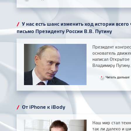
/
У нас есть шанс изменить ход истории всего
письмо Президенту России В.В. Путину
Президент конгре
основатель движе
написал Открытое 
Владимиру Путину.
Читать дальше
/
От iPhone к iBody
Наш мир стал техн
так ли далеко и ш