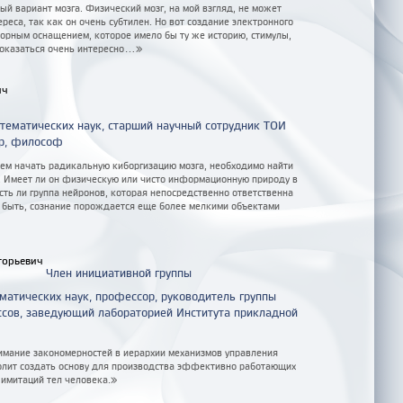
й вариант мозга. Физический мозг, на мой взгляд, не может
реса, так как он очень субтилен. Но вот создание электронного
торным оснащением, которое имело бы ту же историю, стимулы,
оказаться очень интересно...»
ич
тематических наук, старший научный сотрудник ТОИ
р, философ
чем начать радикальную киборгизацию мозга, необходимо найти
. Имеет ли он физическую или чисто информационную природу в
ть ли группа нейронов, которая непосредственно ответственна
т быть, сознание порождается еще более мелкими объектами
горьевич
Член инициативной группы
атических наук, профессор, руководитель группы
ссов, заведующий лабораторией Института прикладной
имание закономерностей в иерархии механизмов управления
лит создать основу для производства эффективно работающих
 имитаций тел человека.»