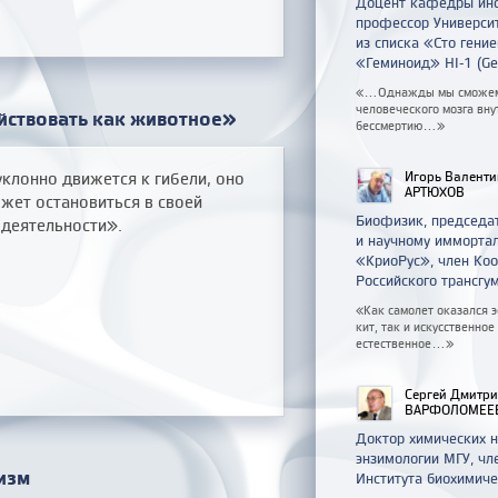
Доцент кафедры инф
профессор Университ
из списка «Сто гени
«Геминоид» HI-1 (Ge
«...Однажды мы сможем
человеческого мозга внут
йствовать как животное»
бессмертию...»
клонно движется к гибели, оно
Игорь Валент
АРТЮХОВ
ожет остановиться в своей
Биофизик, председа
 деятельности».
и научному имморта
«КриоРус», член Коо
Российского трансгу
«Как самолет оказался 
кит, так и искусственное
естественное...»
Сергей Дмитр
ВАРФОЛОМЕЕ
Доктор химических 
энзимологии МГУ, чл
изм
Института биохимич