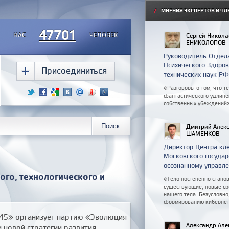
/
МНЕНИЯ ЭКСПЕРТОВ И ЧЛ
47701
НАС
ЧЕЛОВЕК
Сергей Никола
ЕНИКОЛОПОВ
Руководитель Отдел
Психического Здоро
Присоединиться
технических наук РФ
«Разговоры о том, что т
фантастического удлинен
собственных убеждений
Дмитрий Алекс
ШАМЕНКОВ
Директор Центра кле
Московского государ
осознанному управле
го, технологического и
«Тело постепенно стано
существующие, новые ср
нашего тела. Безусловно
формированию кибернети
45» организует партию «Эволюция
Александр Але
 новой стратегии развития