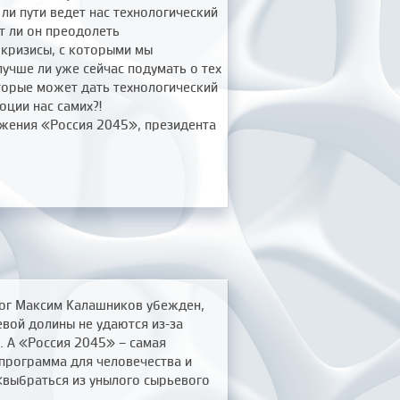
 ли пути ведет нас технологический
т ли он преодолеть
кризисы, с которыми мы
лучше ли уже сейчас подумать о тех
торые может дать технологический
юции нас самих?!
ижения «Россия 2045», президента
ог Максим Калашников убежден,
вой долины не удаются из-за
. А «Россия 2045» – самая
программа для человечества и
«выбраться из унылого сырьевого