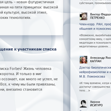
ая цель – новая футуристичная
субстанция, пронизываю
анная на пяти принципах: высокой
й культуре, высокой этике,
Виктор Федор
оких технологиях.
ПЕТРЕНКО
Член-корр. РАН, пр
общения и психосем
«Возможно, вырабатывая
конкретному миру, с одн
медитации и психопракт
медитативных уровнях..
щение к участникам списка
Александр Яко
КАПЛАН
Доктор биологически
иска Forbes! Жизнь человека
нейрофизиологии и 
 коротка. И только в миг
М.В. Ломоносова
 осознает, как много не успел, не
«К тому времени, когда 
 Все, к чему мы были привязаны,
достигнут совершенства
ни, внезапно становится
тело...»
Хироси
ИСИГУРО