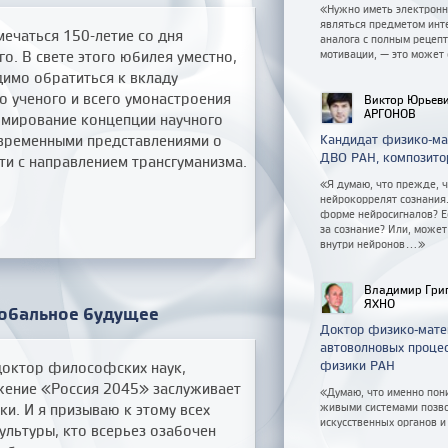
«Нужно иметь электронны
являться предметом инте
мечаться 150-летие со дня
аналога с полным рецеп
о. В свете этого юбилея уместно,
мотивации, — это может 
имо обратиться к вкладу
 ученого и всего умонастроения
Виктор Юрьев
АРГОНОВ
рмирование концепции научного
современными представлениями о
Кандидат физико-ма
ДВО РАН, композито
ти с направлением трансгуманизма.
«Я думаю, что прежде, 
нейрокоррелят сознания
форме нейросигналов? Ес
за сознание? Или, може
внутри нейронов...»
Владимир Гри
ЯХНО
лобальное будущее
Доктор физико-матем
автоволновых проце
физики РАН
доктор философских наук,
ение «Россия 2045» заслуживает
«Думаю, что именно пон
и. И я призываю к этому всех
живыми системами позво
искусственных органов и
культуры, кто всерьез озабочен