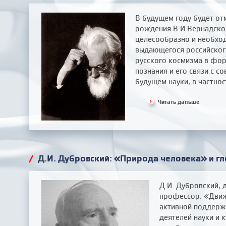
В будущем году будет от
рождения В.И.Вернадског
целесообразно и необход
выдающегося российского
русского космизма в фо
познания и его связи с 
будущем науки, в частнос
Читать дальше
/
Д.И. Дубровский: «Природа человека» и г
Д.И. Дубровский, 
профессор: «Движ
активной поддержк
деятелей науки и 