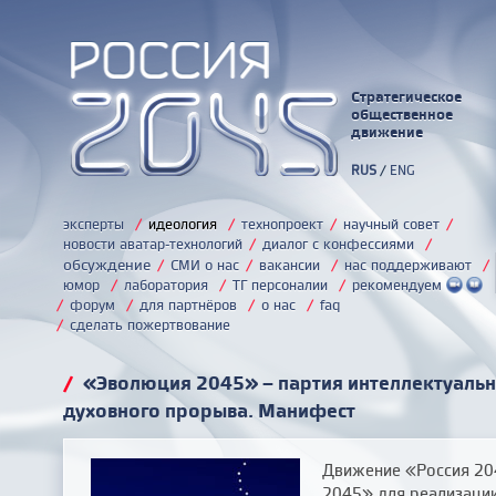
Стратегическое
общественное
движение
RUS
/
ENG
эксперты
/
идеология
/
технопроект
/
научный совет
/
новости аватар-технологий
/
диалог с конфессиями
/
обсуждение
/
СМИ о нас
/
вакансии
/
нас поддерживают
/
юмор
/
лаборатория
/
ТГ персоналии
/
рекомендуем
/
форум
/
для партнёров
/
о нас
/
faq
/
сделать пожертвование
/
«Эволюция 2045» – партия интеллектуально
духовного прорыва. Манифест
Движение «Россия 20
2045» для реализации