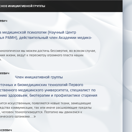
ЕНОВ ИНИЦИАТИВНОЙ ГРУППЫ
евич
а медицинской психологии (Научный Центр
вья РАМН), действительный член Академии медико-
ехнологически мы можем достичь бессмертия, во всяком случае,
ия жизни, ведут к пересмотру огромного пласта наших
».
еевич
Член инициативной группы
точных и биомедицинских технологий Первого
ственного медицинского университета, специалист по
нию здоровьем, биотерапии и профилактике старения
вится искусственным, появляются новые ткани, замещающие
едства коммуникации, так или иначе расширяющие пределы
, человек технологизируется. Поэтапно мы движемся к
ческого организма...»
ксеевич