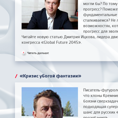
могли бы? По тому
прогресс? Поможе
фундаментальные 
сталкиваемся? Не 
возможностях, ко
прогресс для эвол
Читайте новую статью Дмитрия Ицкова, лидера дв
конгресса «Global Future 2045».
Читать дальше
/
«Кризис убогой фантазии»
Писатель-футурол
что клоны Кремние
боязни сверхзадач
подходящая супер
шанс для русских 
прозябания».