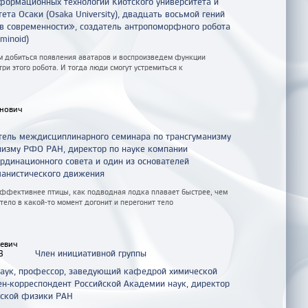
ормационных технологий Киотского университета и
ета Осаки (Osaka University), двадцать восьмой гений
ев современности», создатель антропоморфного робота
minoid)
 добиться появления аватаров и воспроизведем функции
ри этого робота. И тогда люди смогут устремиться к
инович
тель междисциплинарного семинара по трансгуманизму
лизму РФО РАН, директор по науке компании
рдинационного совета и один из основателей
манистического движения
эффективнее птицы, как подводная лодка плавает быстрее, чем
 тело в какой-то момент догонит и перегонит тело
иевич
Член инициативной группы
В
наук, профессор, заведующий кафедрой химической
ен-корреспондент Российской Академии наук, директор
еской физики РАН