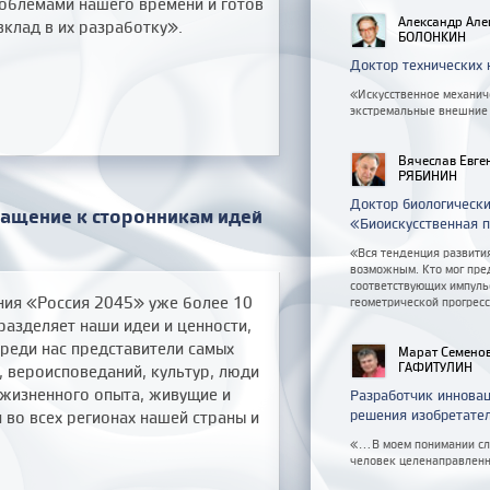
облемами нашего времени и готов
Александр Але
вклад в их разработку».
БОЛОНКИН
Доктор технических 
«Искусственное механиче
экстремальные внешние 
Вячеслав Евге
РЯБИНИН
Доктор биологически
ращение к сторонникам идей
«Биоискусственная 
«Вся тенденция развития
возможным. Кто мог пред
соответствующих импуль
ния «Россия 2045» уже более 10
геометрической прогресс
 разделяет наши идеи и ценности,
реди нас представители самых
Марат Семено
ГАФИТУЛИН
 вероисповеданий, культур, люди
 жизненного опыта, живущие и
Разработчик инновац
решения изобретател
во всех регионах нашей страны и
«...В моем понимании с
человек целенаправленно