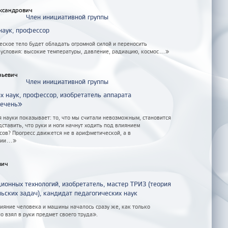
ксандрович
Член инициативной группы
наук, профессор
ское тело будет обладать огромной силой и переносить
условия: высокие температуры, давление, радиацию, космос...»
ньевич
Член инициативной группы
х наук, профессор, изобретатель аппарата
печень»
 науки показывает: то, что мы считали невозможным, становится
ставить, что руки и ноги начнут ходить под влиянием
сов? Прогресс движется не в арифметической, а в
ии...»
вич
ионных технологий, изобретатель, мастер ТРИЗ (теория
ьских задач), кандидат педагогических наук
лияние человека и машины началось сразу же, как только
 взял в руки предмет своего труда».