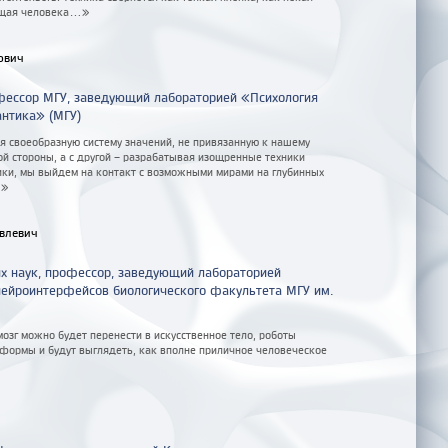
щая человека...»
ович
офессор МГУ, заведующий лабораторией «Психология
антика» (МГУ)
 своеобразную систему значений, не привязанную к нашему
ой стороны, а с другой – разрабатывая изощренные техники
ики, мы выйдем на контакт с возможными мирами на глубинных
.»
влевич
х наук, профессор, заведующий лабораторией
нейроинтерфейсов биологического факультета МГУ им.
мозг можно будет перенести в искусственное тело, роботы
 формы и будут выглядеть, как вполне приличное человеческое