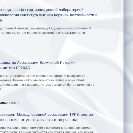
х наук, профессор, заведующий лабораторией
обиологии Института высшей нервной деятельности и
АН
усственной памяти, сохраняющей содержимое естественной
человека, хотя и является сложной, но представляется
динатор Ассоциации Всемирной Истории,
комитета GF2045
вить на экологическое равновесие видов и разрушение
битания. Нужно найти альтернативы войне и оружейной
ь инновация – это процесс, который должен быть применен ко
»
адимирович
президент Международной ассоциации ТРИЗ, ректор
енного института технического творчества
цивилизации в конечном счете приведет к полной автономии
тоятельств. Техника свернется как тонкая пленка, как некая