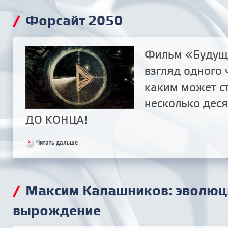
/
Форсайт 2050
Фильм «Будуще
взгляд одного 
каким может с
несколько дес
ДО КОНЦА!
Читать дальше
/
Максим Калашников: эволюц
вырождение