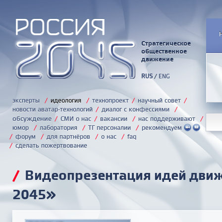
Стратегическое
общественное
движение
RUS
/
ENG
эксперты
/
идеология
/
технопроект
/
научный совет
/
новости аватар-технологий
/
диалог с конфессиями
/
обсуждение
/
СМИ о нас
/
вакансии
/
нас поддерживают
/
юмор
/
лаборатория
/
ТГ персоналии
/
рекомендуем
/
форум
/
для партнёров
/
о нас
/
faq
/
сделать пожертвование
/
Видеопрезентация идей дви
2045»