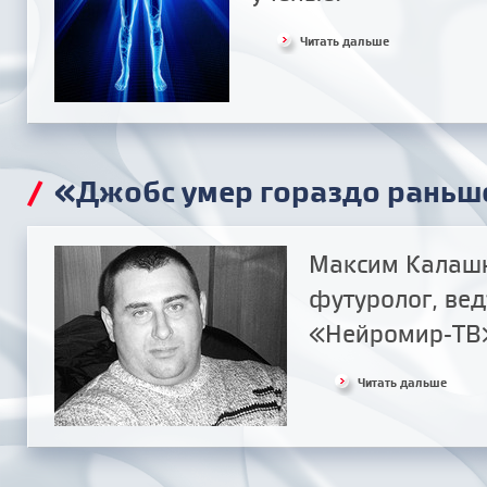
Читать дальше
/
«Джобс умер гораздо раньш
Максим Калашн
футуролог, ве
«Нейромир-ТВ
Читать дальше