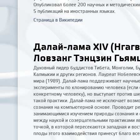
Опубликовал более 200 научных и методических 
5 публикаций на иностранных языках.
Страница в Википедии
Далай-лама XIV (Нгаг
Ловзанг Тэнцзин Гьям
Духовный лидер буддистов Тибета, Монголии, Бу
Калмыкии и других регионов. Лауреат Нобелевс
мира (1989). Далай-лама поддерживает научны
эксперименты по клонированию человека (если 
конкретному человеку), но выступает против ш
такой практики. Далай-лама не исключает возм
сознания на компьютерной основе. Проводит ре
занимающимися изучением природы сознания и 
между наукой и созерцательными практиками яв
точкой, в которой пересекаются западная и вос
плоды этого взаимодействия принесут благо все