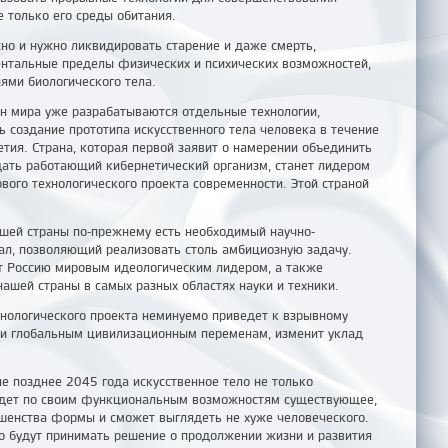
е только его среды обитания.
но и нужно ликвидировать старение и даже смерть,
нтальные пределы физических и психических возможностей,
ями биологического тела.
н мира уже разрабатываются отдельные технологии,
ь создание прототипа искусственного тела человека в течение
тия. Страна, которая первой заявит о намерении объединить
здать работающий кибернетический организм, станет лидером
ового технологического проекта современности. Этой страной
ашей страны по-прежнему есть необходимый научно-
ал, позволяющий реализовать столь амбициозную задачу.
т Россию мировым идеологическим лидером, а также
нашей страны в самых разных областях науки и техники.
хнологического проекта неминуемо приведет к взрывному
 и глобальным цивилизационным переменам, изменит уклад
е позднее 2045 года искусственное тело не только
йдет по своим функциональным возможностям существующее,
ршенства формы и сможет выглядеть не хуже человеческого.
 будут принимать решение о продолжении жизни и развития