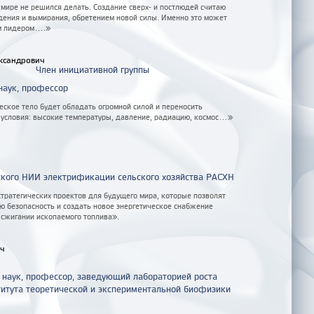
в мире не решился делать. Создание сверх- и постлюдей считаю
дения и вымирания, обретением новой силы. Именно это может
 лидером....»
ксандрович
Член инициативной группы
наук, профессор
ское тело будет обладать огромной силой и переносить
условия: высокие температуры, давление, радиацию, космос...»
ского НИИ электрификации сельского хозяйства РАСХН
тратегических проектов для будущего мира, которые позволят
ю безопасность и создать новое энергетическое снабжение
 сжигании ископаемого топлива».
ич
 наук, профессор, заведующий лабораторией роста
титута теоретической и экспериментальной биофизики