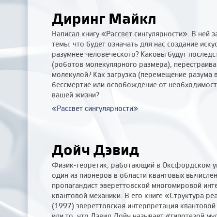
Диринг Майкл
Написал книгу «Рассвет сингулярности». В ней
темы: что будет означать для нас создание иску
разумнее человеческого? Каковы будут последс
(роботов молекулярного размера), перестраив
молекулой? Как загрузка (перемещение разума 
бессмертие или освобождение от необходимост
вашей жизни?
«Рассвет сингулярности»
Дойч Дэвид
Физик-теоретик, работающий в Оксфордском у
один из пионеров в области квантовых вычислен
пропагандист эвереттовской многомировой инт
квантовой механики. В его книге «Структура ре
(1997) эвереттовская интерпретация квантовой
или то, что Дэвид Дойч называет «гипотезой му