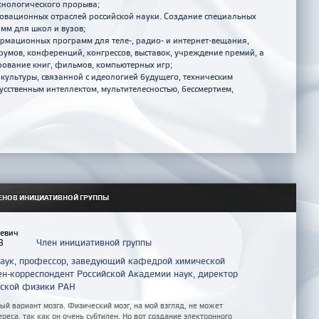
хнологического прорыва;
вационных отраслей российской науки. Создание специальных
мм для школ и вузов;
мационных программ для теле-, радио- и интернет-вещания,
умов, конференций, конгрессов, выставок, учреждение премий, а
ование книг, фильмов, компьютерных игр;
ультуры, связанной с идеологией будущего, техническим
кусственным интеллектом, мультителесностью, бессмертием,
ЕНОВ ИНИЦИАТИВНОЙ ГРУППЫ
иевич
Член инициативной группы
В
наук, профессор, заведующий кафедрой химической
ен-корреспондент Российской Академии наук, директор
еской физики РАН
й вариант мозга. Физический мозг, на мой взгляд, не может
реса, так как он очень субтилен. Но вот создание электронного