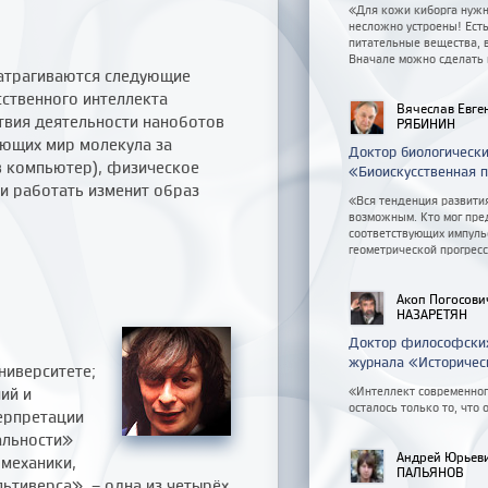
«Для кожи киборга нужно
несложно устроены! Есть
питательные вещества, 
Вначале можно сделать 
 затрагиваются следующие
сственного интеллекта
Вячеслав Евге
твия деятельности наноботов
РЯБИНИН
ающих мир молекула за
Доктор биологически
в компьютер), физическое
«Биоискусственная 
и работать изменит образ
«Вся тенденция развития
возможным. Кто мог пред
соответствующих импуль
геометрической прогресс
Акоп Погосови
НАЗАРЕТЯН
Доктор философских 
журнала «Историческ
ниверситете;
ий и
«Интеллект современног
осталось только то, что 
ерпретации
альности»
Андрей Юрьев
 механики,
ПАЛЬЯНОВ
льтиверса», – одна из четырёх