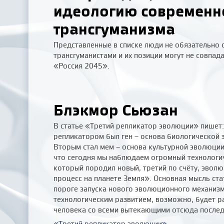
идеологию современн
трансгуманизма
Представленные в списке люди не обязательно 
трансгуманистами и их позиции могут не совпад
«Россия 2045».
Блэкмор Сьюзан
В статье «Третий репликатор эволюции» пишет
репликатором был ген – основа биологической 
Вторым стал мем – основа культурной эволюции
что сегодня мы наблюдаем огромный технологи
который породил новый, третий по счёту, эвол
процесс на планете Земля». Основная мысль ста
пороге запуска нового эволюционного механизм
технологическим развитием, возможно, будет ра
человека со всеми вытекающими отсюда послед
«Третий репликатор эволюции»