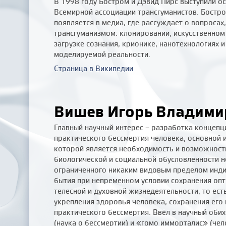
В 1998 году Бостром и Дэвид Пирс выступили о
Всемирной ассоциации трансгуманистов. Бостро
появляется в медиа, где рассуждает о вопросах,
трансгуманизмом: клонировании, искусственном
загрузке сознания, крионике, нанотехнологиях и
моделируемой реальности.
Страница в Википедии
Вишев Игорь Владими
Главный научный интерес – разработка концепц
практического бессмертия человека, основной 
которой является необходимость и возможност
биологической и социальной обусловленности н
ограниченного никаким видовым пределом инд
бытия при непременном условии сохранения оп
телесной и духовной жизнедеятельности, то ес
укрепления здоровья человека, сохранения его
практического бессмертия. Ввёл в научный об
(наука о бессмертии) и «гомо имморталис» (чел