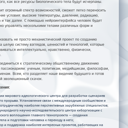
ого, как все ресурсы биологического тела будут исчерпаны.
ит огромный спектр возможностей, сможет легко переносить
ие условия: высокие температуры, давление, радиацию,
а и так далее. С помощью нейроинтерфейса человек будет
но управлять несколькими телами различных форм и
зовать не просто механистический проект по созданию
 а целую систему взглядов, ценностей и технологий, которые
звиваться интеллектуально, нравственно, физически,
.
оединиться к стратегическому общественному движению
 пассионариям: ученым, политикам, медийщикам, философам,
менам.
Всем, кто разделяет наше видение будущего и готов
й эволюционный скачок.
жения:
сии мирового идеологического центра для разработки сценариев
го прорыва. Установление связи с международным сообществом и
сотрудничеству наиболее перспективных зарубежных специалистов;
народного научно-исследовательского центра киборгизации с
ского воплощения главного технопроекта — создания
тела и подготовки человека к переходу в него;
ор и поддержка наиболее интересных проектов, работающих на