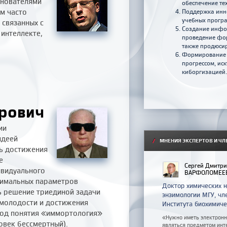
снователями
обеспечение те
м часто
Поддержка инно
учебных програ
 связанных с
Создание инфор
 интеллекте,
проведение фор
также продюсир
Формирование к
прогрессом, ис
киборгизацией.
рович
ии
идеей
/
МНЕНИЯ ЭКСПЕРТОВ И ЧЛ
ь достижения
е
Сергей Дмитр
ивидуального
ВАРФОЛОМЕЕ
тимальных параметров
Доктор химических 
ть решение триединой задачи
энзимологии МГУ, чл
 молодости и достижения
Института биохимич
иход понятия «иммортология»
«Нужно иметь электронны
овек бессмертный).
являться предметом инте