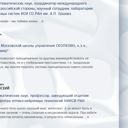
тематических наук, координатор международного
российской стороны, научный сотрудник лаборатории
ных систем ИСИ СО РАН им. А.П. Ершова
 червя – мы поймем жизнь...»
ч
 Московской школы управления СКОЛКОВО, к.э.н.,
авер"
позволяет принципиально по-другому взаимодействовать не
транством, но и с глобальным пространством, т.е. продолжая
ть», мы можем получать системы принципиально нового способа
вич
ВСКИЙ
матических наук, профессор, заведующий отделом
ентра оптико-нейронных технологий НИИСИ РАН
нного тела нужен хороший мозг, интеллект. А он может быть и
ние органов — очень сложная и ресурсоемкая задача. При работе
ллектом затраты минимальны, а результаты колоссальны...»