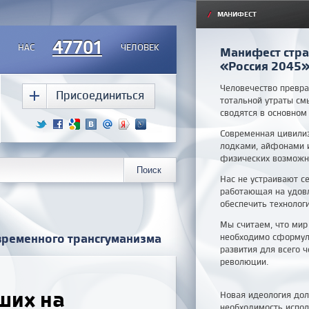
/
МАНИФЕСТ
47701
НАС
ЧЕЛОВЕК
Манифест стра
«Россия 2045
Человечество
превра
Присоединиться
тотальной утраты см
сводятся в основном
Современная цивили
лодками, айфонами и
физических возможно
Нас не устраивают с
работающая на удовл
обеспечить технолог
Мы считаем, что мир
временного трансгуманизма
необходимо сформули
развития для всего 
революции.
ших на
Новая идеология дол
необходимость испол