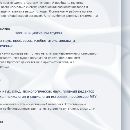
 просто сделать систему питания. А вообще... мы ведь
 всего несколько систем: кровеносная разносит кислород и
выделительная выводит отходы. Остальное — рабочие органы.
простейший живой организм. А потом более сложные системы...»
ньевич
Член инициативной группы
х наук, профессор, изобретатель аппарата
печень»
 науки показывает: то, что мы считали невозможным, становится
ставить, что руки и ноги начнут ходить под влиянием
сов? Прогресс движется не в арифметической, а в
ии...»
ч
наук, канд. психологических наук, главный редактор
ая психология и социология истории», профессор МГУ.
о человека – это искусственный интеллект. Естественным
он на белковом носителе, т.е. естествен не интеллект, а мозг...»
ич