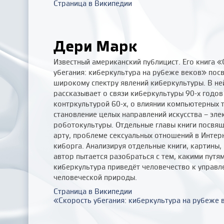
Страница в Википедии
Дери Марк
Известный американский публицист. Его книга 
убегания: киберкультура на рубеже веков» пос
широкому спектру явлений киберкультуры. В не
рассказывает о связи киберкультуры 90-х годов
контркультурой 60-х, о влиянии компьютерных 
становление целых направлений искусства – эле
роботокультуры. Отдельные главы книги посвя
арту, проблеме сексуальных отношений в Интер
киборга. Анализируя отдельные книги, картины, 
автор пытается разобраться с тем, какими путя
киберкультура приведёт человечество к управ
человеческой природы.
Страница в Википедии
«Скорость убегания: киберкультура на рубеже