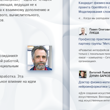
Кандидат физико-ма
няющая, ведущая не к
проекта OpenWorm с 
 а к взаимному дополнению и
Моделирования слож
ого, вычислительного,
«...Когда мы разгадаем
ов.
Павел Олегови
ЛУКША
Профессор практики
партнер группы "Мет
«Развитие интерфейсов 
только с локальным прос
созидания»
«мозг – компьютер – Се
ой работой,
организации».
енциальным
Виталий Льво
зработка. Эта
ДУНИН-БАРКО
ное влияние на идеи
Доктор физико-мате
нейроинформатики Ц
«Для создания искусстве
искусственным. Воссозда
над искусственным инте