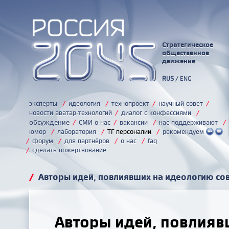
Стратегическое
общественное
движение
RUS
/
ENG
эксперты
/
идеология
/
технопроект
/
научный совет
/
новости аватар-технологий
/
диалог с конфессиями
/
обсуждение
/
СМИ о нас
/
вакансии
/
нас поддерживают
/
юмор
/
лаборатория
/
ТГ персоналии
/
рекомендуем
/
форум
/
для партнёров
/
о нас
/
faq
/
сделать пожертвование
/
Авторы идей, повлиявших на идеологию со
Авторы идей, повлияв