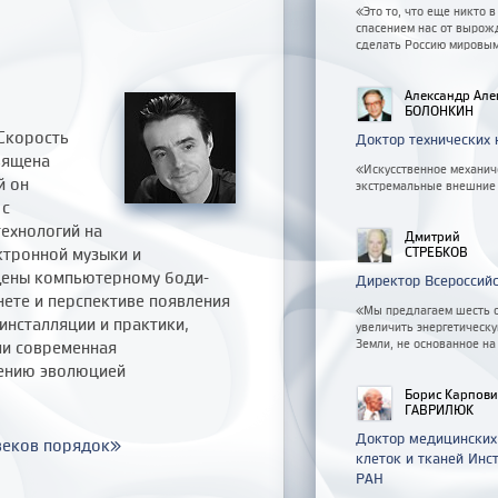
«Это то, что еще никто 
спасением нас от вырож
сделать Россию мировым
Александр Але
БОЛОНКИН
«Скорость
Доктор технических 
вящена
«Искусственное механиче
й он
экстремальные внешние 
 с
технологий на
Дмитрий
ктронной музыки и
СТРЕБКОВ
щены компьютерному боди-
Директор Всероссий
нете и перспективе появления
«Мы предлагаем шесть с
инсталляции и практики,
увеличить энергетическу
Земли, не основанное на
ми современная
лению эволюцией
Борис Карпов
ГАВРИЛЮК
Доктор медицинских
 веков порядок»
клеток и тканей Инс
РАН