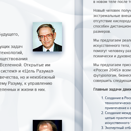
в новом теле после т
Новый человек получ
экстремальные внешн
отсутствие кислород
способен дистанцион
размеров.
будущего,
Мы предлагаем реали
искусственного тела,
ущих задач
помогут человеку ра
технологий,
психически и духовно
существования
 Вселенной. Открытые им
Мы предлагаем прис
«Россия 2045» всем
систем» и «Цель Разума»
футурологам, бизнес
вечества, но и неизбежный
совершить следующи
ему Разуму, к управлению
ленных и жизни в них.
Главные задачи дви
Создание в Рос
технологическо
привлечение к 
Создание между
целью практиче
искусственного 
Экспертный отб