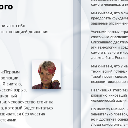
ого
самого человека, а н
Мы считаем, что мож
преодолеть фундаме
заданные ограничени
считают себя
ать с позицией движения
Учеными разных стра
способные обеспечит
ближайшего десятиле
эти технологии и со
самого главного мир
должна быть Россия.
Мы считаем, что у н
технический потенци
: «Первым
Такой проект сделае
эволюции.
возродит лидерство 
. Я считаю,
ческий взрыв,
Реализация этого те
развитию инноваций
юционный
человеческой жизни.
тьи: человечество стоит на
а, который будет питаться
По нашему мнению, н
звиваться без участия
значительно превзо
но и достигнет сове
ствиями.
Люди самостоятельно