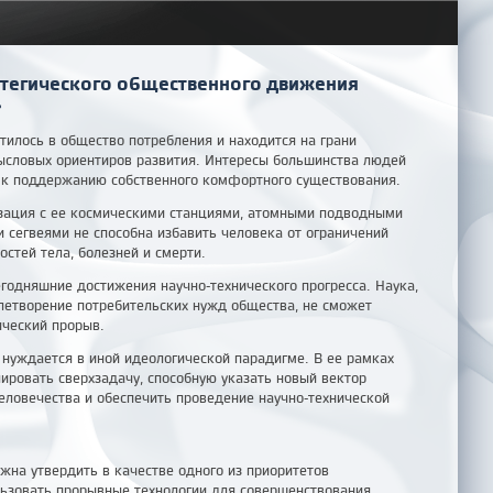
тегического общественного движения
»
тилось в общество потребления и находится на грани
ысловых ориентиров развития. Интересы большинства людей
 к поддержанию собственного комфортного существования.
зация с ее космическими станциями, атомными подводными
 сегвеями не способна избавить человека от ограничений
стей тела, болезней и смерти.
егодняшние достижения научно-технического прогресса. Наука,
етворение потребительских нужд общества, не сможет
ический прорыв.
 нуждается в иной идеологической парадигме. В ее рамках
ровать сверхзадачу, способную указать новый вектор
человечества и обеспечить проведение научно-технической
жна утвердить в качестве одного из приоритетов
ьзовать прорывные технологии для совершенствования