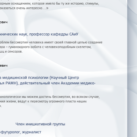
торным оснащением, которое имело бы ту же историю, стимулы,
оказаться очень интересно...»
ович
хнических наук, профессор кафедры САиУ
облем бессмертия человека имеет своей главной целью создание
ара – гуманоидного робота с человекоподобным скелетом,
шц и сенсоров.
евич
а медицинской психологии (Научный Центр
вья РАМН), действительный член Академии медико-
ехнологически мы можем достичь бессмертия, во всяком случае,
ия жизни, ведут к пересмотру огромного пласта наших
».
Член инициативной группы
-футуролог, журналист