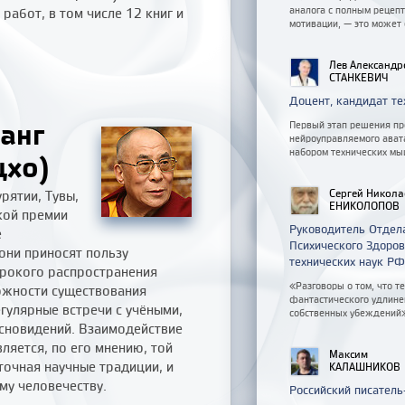
аналога с полным рецеп
работ, в том числе 12 книг и
мотивации, — это может 
Лев Александр
СТАНКЕВИЧ
Доцент, кандидат те
ванг
Первый этап решения пр
нейроуправляемого ават
набором технических мы
цхо)
Сергей Никола
рятии, Тувы,
ЕНИКОЛОПОВ
кой премии
Руководитель Отдел
е
Психического Здоро
они приносят пользу
технических наук РФ
ирокого распространения
«Разговоры о том, что т
ожности существования
фантастического удлинен
гулярные встречи с учёными,
собственных убеждений
сновидений. Взаимодействие
ляется, по его мнению, той
Максим
точная научные традиции, и
КАЛАШНИКОВ
му человечеству.
Российский писатель